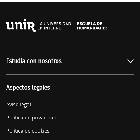
Universidad
Internacional
de
La
Rioja
Estudia con nosotros
Oferta académica
Aspectos legales
Quiénes somos
Acceso
Aviso legal
Política de privacidad
Política de cookies