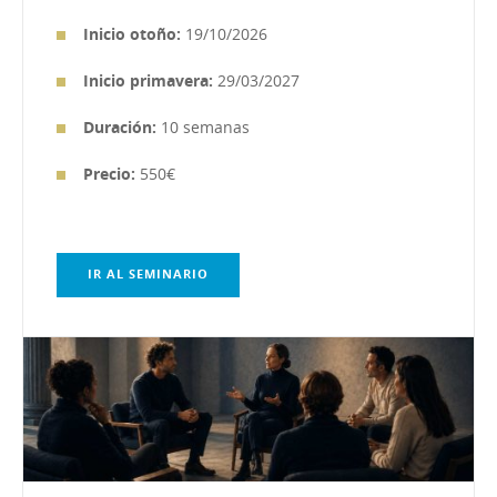
Inic
io otoño:
19/10/2026
Inicio primavera:
29/03/2027
Duración:
10 semanas
Precio:
550€
IR AL SEMINARIO