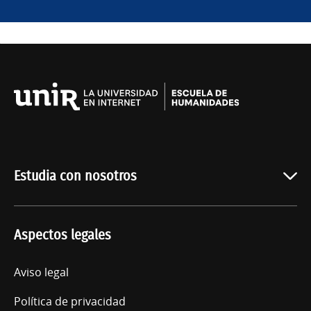
Universidad
Internacional
de
La
Rioja
Estudia con nosotros
Oferta académica
Aspectos legales
Quiénes somos
Acceso
Aviso legal
Política de privacidad