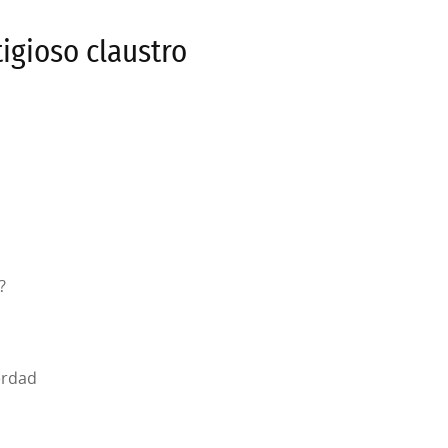
igioso claustro
?
erdad