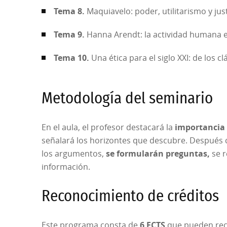
Tema 8.
Maquiavelo: poder, utilitarismo y just
Tema 9.
Hanna Arendt: la actividad humana e
Tema 10.
Una ética para el siglo XXI: de los cl
Metodología del seminario
En el aula, el profesor destacará la
importancia 
señalará los horizontes que descubre. Después 
los argumentos,
se formularán preguntas,
se r
información.
Reconocimiento de créditos
Este programa consta de
6 ECTS
que pueden re