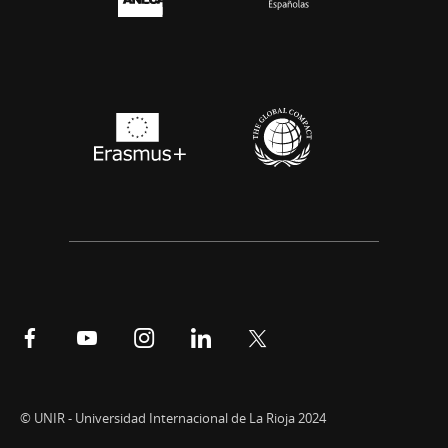
Síguenos
Síguenos
Síguenos
Síguenos
Síguenos
en
en
en
en
en
Facebook
YouTube
Instagram
LinkedIn
Twitter
© UNIR - Universidad Internacional de La Rioja 2024