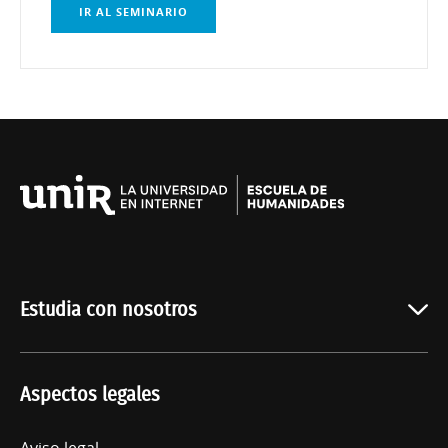
IR AL SEMINARIO
Universidad
Internacional
de
La
Rioja
Estudia con nosotros
Oferta académica
Aspectos legales
Quiénes somos
Acceso